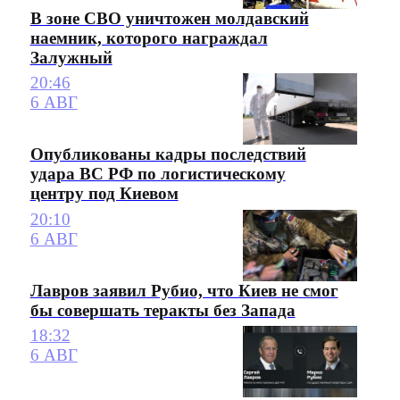
В зоне СВО уничтожен молдавский
наемник, которого награждал
Залужный
20:46
6 АВГ
Опубликованы кадры последствий
удара ВС РФ по логистическому
центру под Киевом
20:10
6 АВГ
Лавров заявил Рубио, что Киев не смог
бы совершать теракты без Запада
18:32
6 АВГ