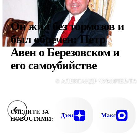
Он жил без тормозов и
был обречен: Петр
Авен о Березовском и
его самоубийстве
© АЛЕКСАНДР ЧУМИЧЕВ/ТА
СЛЕДИТЕ ЗА
Дзен
Макс
НОВОСТЯМИ: