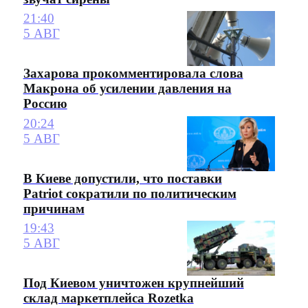
21:40
5 АВГ
Захарова прокомментировала слова
Макрона об усилении давления на
Россию
20:24
5 АВГ
В Киеве допустили, что поставки
Patriot сократили по политическим
причинам
19:43
5 АВГ
Под Киевом уничтожен крупнейший
склад маркетплейса Rozetka