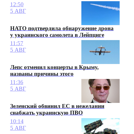
12:50
5 АВГ
НАТО подтвердила обнаружение дрона
у украинского самолета в Лейпциге
11:57
5 АВГ
Лепс отменил концерты в Крыму,
названы причины этого
11:36
5 АВГ
Зеленский обвинил ЕС в нежелании
снабжать украинскую ПВО
10:14
5 АВГ