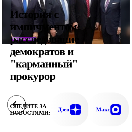
История с
импичментом:
расследование
демократов и
"карманный"
прокурор
СЛЕДИТЕ ЗА
Дзен
Макс
НОВОСТЯМИ: