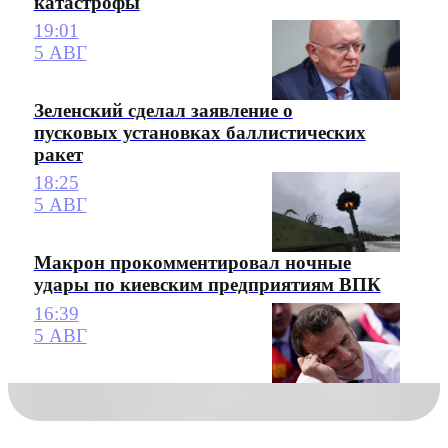
катастрофы
19:01
5 АВГ
Зеленский сделал заявление о
пусковых установках баллистических
ракет
18:25
5 АВГ
Макрон прокомментировал ночные
удары по киевским предприятиям ВПК
16:39
5 АВГ