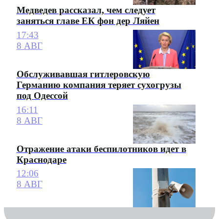
Медведев рассказал, чем следует
заняться главе ЕК фон дер Ляйен
17:43
8 АВГ
Обслуживавшая гитлеровскую
Германию компания теряет сухогрузы
под Одессой
16:11
8 АВГ
Отражение атаки беспилотников идет в
Краснодаре
12:06
8 АВГ