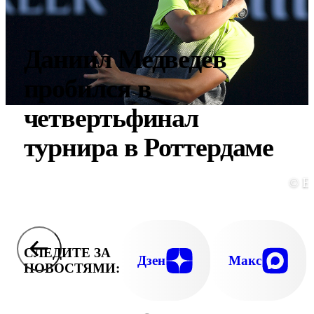
Даниил Медведев
пробился в
четвертьфинал
турнира в Роттердаме
© E
СЛЕДИТЕ ЗА
Дзен
Макс
НОВОСТЯМИ: