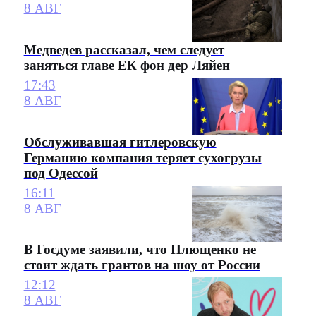
8 АВГ
Медведев рассказал, чем следует
заняться главе ЕК фон дер Ляйен
17:43
8 АВГ
Обслуживавшая гитлеровскую
Германию компания теряет сухогрузы
под Одессой
16:11
8 АВГ
В Госдуме заявили, что Плющенко не
стоит ждать грантов на шоу от России
12:12
8 АВГ