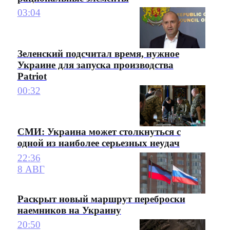
03:04
Зеленский подсчитал время, нужное
Украине для запуска производства
Patriot
00:32
СМИ: Украина может столкнуться с
одной из наиболее серьезных неудач
22:36
8 АВГ
Раскрыт новый маршрут переброски
наемников на Украину
20:50