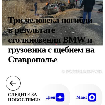
Три человека погибли
в результате
столкновения BMW и
грузовика с щебнем на
Ставрополье
© PORTALMINVOD.
СЛЕДИТЕ ЗА
Дзен
Макс
НОВОСТЯМИ: