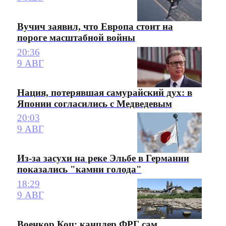
Вучич заявил, что Европа стоит на
пороге масштабной войны
20:36
9 АВГ
Нация, потерявшая самурайский дух: в
Японии согласились с Медведевым
20:03
9 АВГ
Из-за засухи на реке Эльбе в Германии
показались "камни голода"
18:29
9 АВГ
Военкор Коц: канцлер ФРГ сам