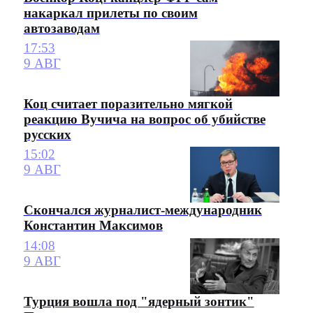
накаркал прилеты по своим
автозаводам
17:53
9 АВГ
Коц считает поразительно мягкой
реакцию Вучича на вопрос об убийстве
русских
15:02
9 АВГ
Скончался журналист-международник
Константин Максимов
14:08
9 АВГ
Турция вошла под "ядерный зонтик"