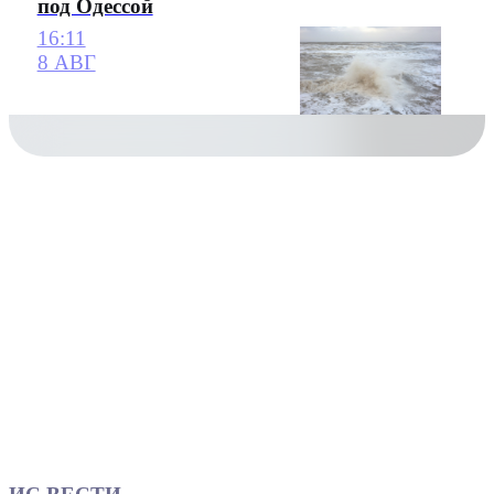
под Одессой
16:11
8 АВГ