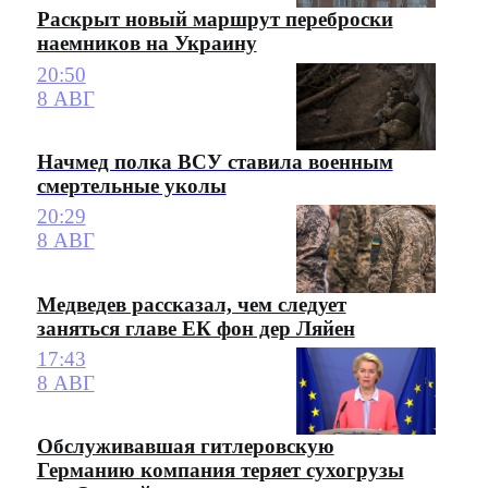
Раскрыт новый маршрут переброски
наемников на Украину
20:50
8 АВГ
Начмед полка ВСУ ставила военным
смертельные уколы
20:29
8 АВГ
Медведев рассказал, чем следует
заняться главе ЕК фон дер Ляйен
17:43
8 АВГ
Обслуживавшая гитлеровскую
Германию компания теряет сухогрузы