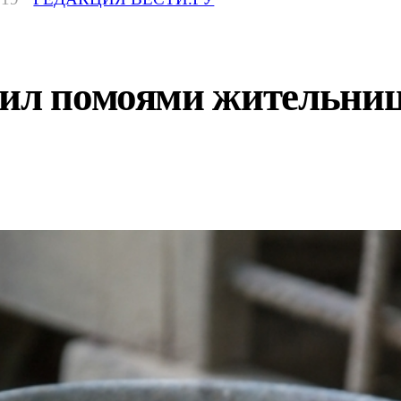
лил помоями жительниц