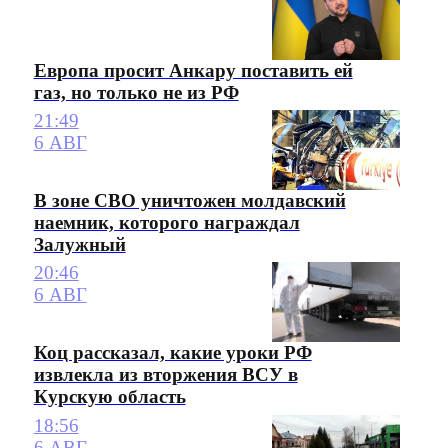
Европа просит Анкару поставить ей
газ, но только не из РФ
21:49
6 АВГ
В зоне СВО уничтожен молдавский
наемник, которого награждал
Залужный
20:46
6 АВГ
Коц рассказал, какие уроки РФ
извлекла из вторжения ВСУ в
Курскую область
18:56
6 АВГ