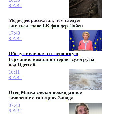
8 АВГ
Медведев рассказал, чем следует
заняться главе ЕК фон дер Ляйен
17:43
8 АВГ
Обслуживавшая гитлеровскую
Германию компания теряет сухогрузы
под Одессой
16:11
8 АВГ
Отец Маска сделал неожиданное
заявление о санкциях Запада
07:40
8 АВГ