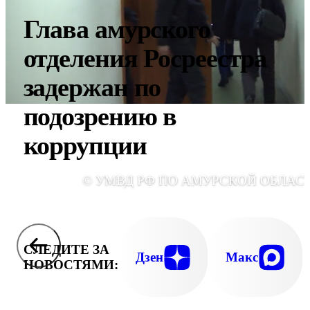
Глава амурского
отделения Росреестра
задержан по
подозрению в
коррупции
© УМВД РФ ПО АМУРСКОЙ ОБЛАС
СЛЕДИТЕ ЗА
Дзен
Макс
НОВОСТЯМИ: