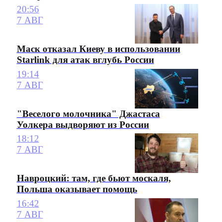
20:56
7 АВГ
Маск отказал Киеву в использовании
Starlink для атак вглубь России
19:14
7 АВГ
"Веселого молочника" Джастаса
Уолкера выдворяют из России
18:12
7 АВГ
Навроцкий: там, где бьют москаля,
Польша оказывает помощь
16:42
7 АВГ