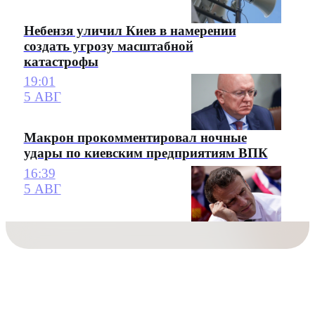
Небензя уличил Киев в намерении
создать угрозу масштабной
катастрофы
19:01
5 АВГ
Макрон прокомментировал ночные
удары по киевским предприятиям ВПК
16:39
5 АВГ