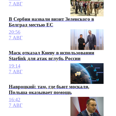
7 АВГ
В Сербии назвали визит Зеленского в
Белград местью ЕС
20:56
7 АВГ
Маск отказал Киеву в использовании
Starlink для атак вглубь России
19:14
7 АВГ
Навроцкий: там, где бьют москаля,
Польша оказывает помощь
16:42
7 АВГ