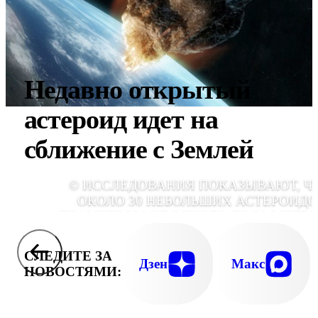
Недавно открытый
астероид идет на
сближение с Землей
© ИССЛЕДОВАНИЯ ПОКАЗЫВАЮТ, Ч
ОКОЛО 30 НЕБОЛЬШИХ АСТЕРОИДО
ДИАМЕТРОМ ОТ ОДНОГО ДО 20 МЕТРО
ЕЖЕГОДНО СГОРАЮТ В АТМОСФЕРЕ ЗЕМЛИ
(ИЛЛЮСТРАЦИЯ NASA
СЛЕДИТЕ ЗА
Дзен
Макс
НОВОСТЯМИ: