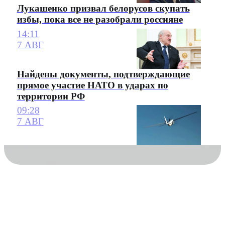
Лукашенко призвал белорусов скупать
избы, пока все не разобрали россияне
14:11
7 АВГ
Найдены документы, подтверждающие
прямое участие НАТО в ударах по
территории РФ
09:28
7 АВГ