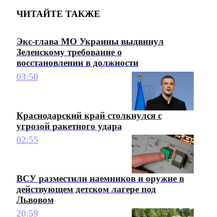
ЧИТАЙТЕ ТАКЖЕ
Экс-глава МО Украины выдвинул
Зеленскому требование о
восстановлении в должности
03:50
Краснодарский край столкнулся с
угрозой ракетного удара
02:55
ВСУ разместили наемников и оружие в
действующем детском лагере под
Львовом
20:59