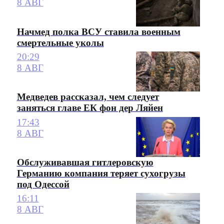
8 АВГ
Начмед полка ВСУ ставила военным
смертельные уколы
20:29
8 АВГ
Медведев рассказал, чем следует
заняться главе ЕК фон дер Ляйен
17:43
8 АВГ
Обслуживавшая гитлеровскую
Германию компания теряет сухогрузы
под Одессой
16:11
8 АВГ