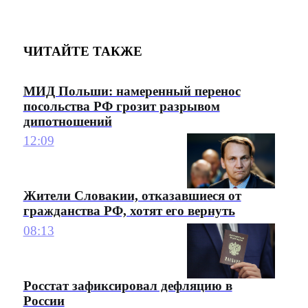
ЧИТАЙТЕ ТАКЖЕ
МИД Польши: намеренный перенос
посольства РФ грозит разрывом
дипотношений
12:09
Жители Словакии, отказавшиеся от
гражданства РФ, хотят его вернуть
08:13
Росстат зафиксировал дефляцию в
России