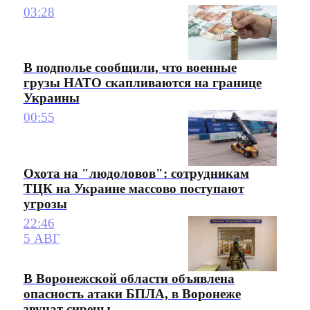
03:28
В подполье сообщили, что военные
грузы НАТО скапливаются на границе
Украины
00:55
Охота на "людоловов": сотрудникам
ТЦК на Украине массово поступают
угрозы
22:46
5 АВГ
В Воронежской области объявлена
опасность атаки БПЛА, в Воронеже
звучат сирены