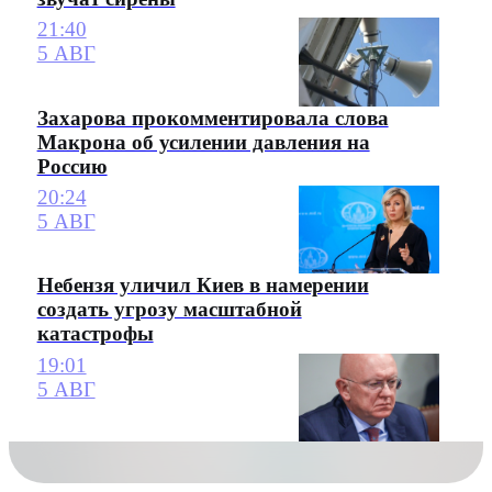
21:40
5 АВГ
Захарова прокомментировала слова
Макрона об усилении давления на
Россию
20:24
5 АВГ
Небензя уличил Киев в намерении
создать угрозу масштабной
катастрофы
19:01
5 АВГ