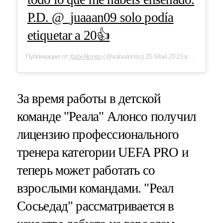
P.D. @_juaaan09 solo podía
etiquetar a 20👍
Публикация от
Xabi Alonso
(@xabialonso) 25 Май 2019 в 12:38 PDT
За время работы в детской
команде "Реала" Алонсо получил
лицензию профессионального
тренера категории UEFA PRO и
теперь может работать со
взрослыми командами. "Реал
Сосьедад" рассматривается в