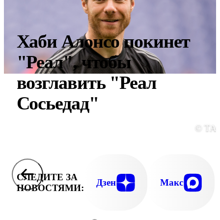
Хаби Алонсо покинет
"Реал", чтобы
возглавить "Реал
Сосьедад"
© ТА
СЛЕДИТЕ ЗА
Дзен
Макс
НОВОСТЯМИ: