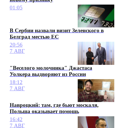
01:05
В Сербии назвали визит Зеленского в
Белград местью ЕС
20:56
7 АВГ
"Веселого молочника" Джастаса
Уолкера выдворяют из России
18:12
7 АВГ
Навроцкий: там, где бьют москаля,
Польша оказывает помощь
16:42
7 АВГ