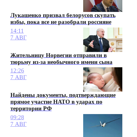
Лукашенко призвал белорусов скупать
избы, пока все не разобрали россияне
14:11
7 АВГ
Жительницу Норвегии отправили в
тюрьму из-за необычного имени сына
12:26
7 АВГ
Найдены документы, подтверждающие
прямое участие НАТО в ударах по
территории РФ
09:28
7 АВГ