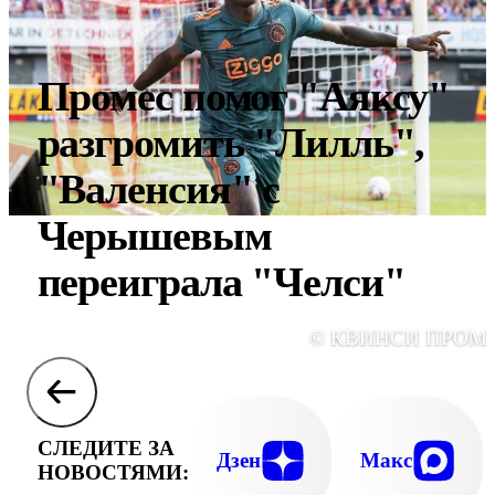
Промес помог "Аяксу"
разгромить "Лилль",
"Валенсия" с
Черышевым
переиграла "Челси"
© КВИНСИ ПРОМ
СЛЕДИТЕ ЗА
Дзен
Макс
НОВОСТЯМИ: