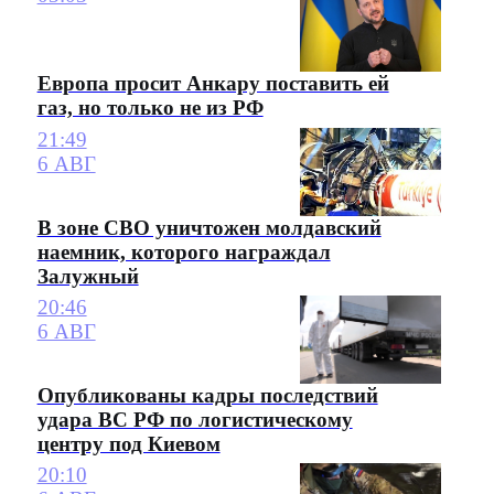
Европа просит Анкару поставить ей
газ, но только не из РФ
21:49
6 АВГ
В зоне СВО уничтожен молдавский
наемник, которого награждал
Залужный
20:46
6 АВГ
Опубликованы кадры последствий
удара ВС РФ по логистическому
центру под Киевом
20:10