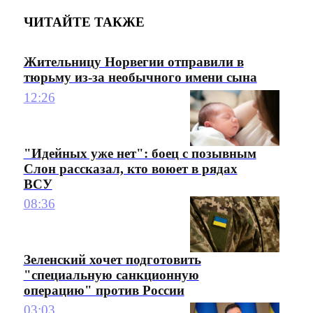
ЧИТАЙТЕ ТАКЖЕ
Жительницу Норвегии отправили в
тюрьму из-за необычного имени сына
12:26
"Идейных уже нет": боец с позывным
Слон рассказал, кто воюет в рядах
ВСУ
08:36
Зеленский хочет подготовить
"специальную санкционную
операцию" против России
03:03