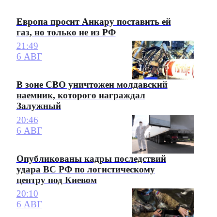
Европа просит Анкару поставить ей
газ, но только не из РФ
21:49
6 АВГ
В зоне СВО уничтожен молдавский
наемник, которого награждал
Залужный
20:46
6 АВГ
Опубликованы кадры последствий
удара ВС РФ по логистическому
центру под Киевом
20:10
6 АВГ