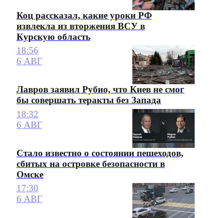
Коц рассказал, какие уроки РФ
извлекла из вторжения ВСУ в
Курскую область
18:56
6 АВГ
Лавров заявил Рубио, что Киев не смог
бы совершать теракты без Запада
18:32
6 АВГ
Стало известно о состоянии пешеходов,
сбитых на островке безопасности в
Омске
17:30
6 АВГ