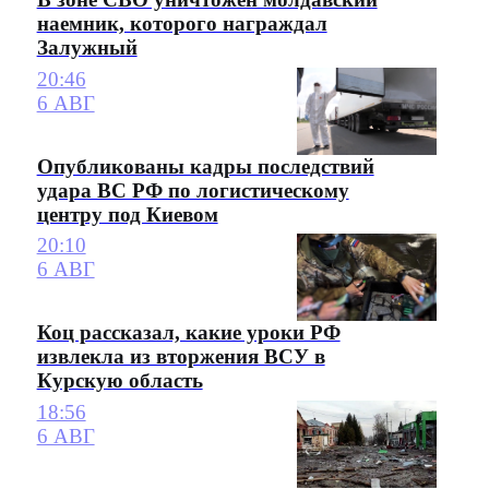
наемник, которого награждал
Залужный
20:46
6 АВГ
Опубликованы кадры последствий
удара ВС РФ по логистическому
центру под Киевом
20:10
6 АВГ
Коц рассказал, какие уроки РФ
извлекла из вторжения ВСУ в
Курскую область
18:56
6 АВГ