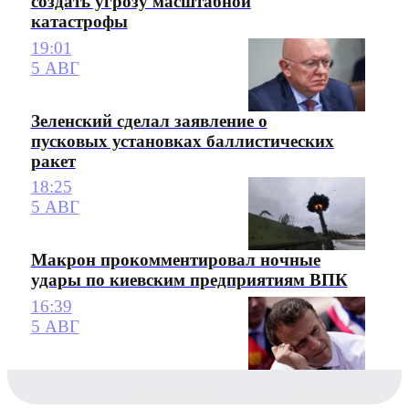
создать угрозу масштабной
катастрофы
19:01
5 АВГ
Зеленский сделал заявление о
пусковых установках баллистических
ракет
18:25
5 АВГ
Макрон прокомментировал ночные
удары по киевским предприятиям ВПК
16:39
5 АВГ