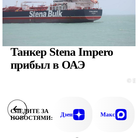
Танкер Stena Impero
прибыл в ОАЭ
© E
СЛЕДИТЕ ЗА
Дзен
Макс
НОВОСТЯМИ: