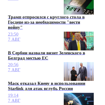
Трамп отпросился с круглого стола в
Госдепе из-за необходимости "вести
войну"
23:50
7 АВГ
В Сербии назвали визит Зеленского в
Белград местью ЕС
20:56
7 АВГ
Маск отказал Киеву в использовании
Starlink для атак вглубь России
19:14
7 АВГ