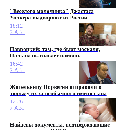
"Веселого молочника" Джастаса
Уолкера выдворяют из России
18:12
7 АВГ
Навроцкий: там, где бьют москаля,
Польша оказывает помощь
16:42
7 АВГ
Жительницу Норвегии отправили в
тюрьму из-за необычного имени сына
12:26
7 АВГ
Найдены документы, подтверждающие