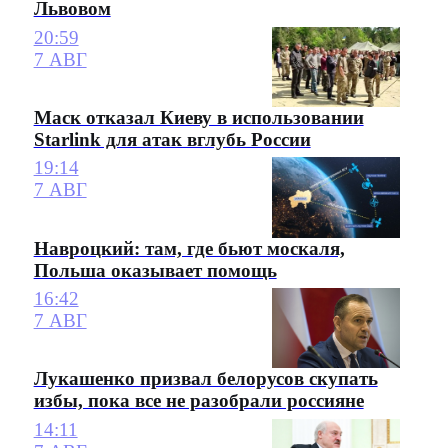
Львовом
20:59
7 АВГ
Маск отказал Киеву в использовании
Starlink для атак вглубь России
19:14
7 АВГ
Навроцкий: там, где бьют москаля,
Польша оказывает помощь
16:42
7 АВГ
Лукашенко призвал белорусов скупать
избы, пока все не разобрали россияне
14:11