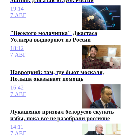
Starlink для атак вглубь России
19:14
7 АВГ
"Веселого молочника" Джастаса
Уолкера выдворяют из России
18:12
7 АВГ
Навроцкий: там, где бьют москаля,
Польша оказывает помощь
16:42
7 АВГ
Лукашенко призвал белорусов скупать
избы, пока все не разобрали россияне
14:11
7 АВГ