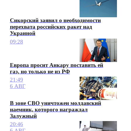
Сикорский заявил о необходимости
перехвата российских ракет над
Украиной
09:28
Европа просит Анкару поставить ей
газ, но только не из РФ
21:49
6 АВГ
В зоне СВО уничтожен молдавский
наемник, которого награждал
Залужный
20:46
6 АВГ