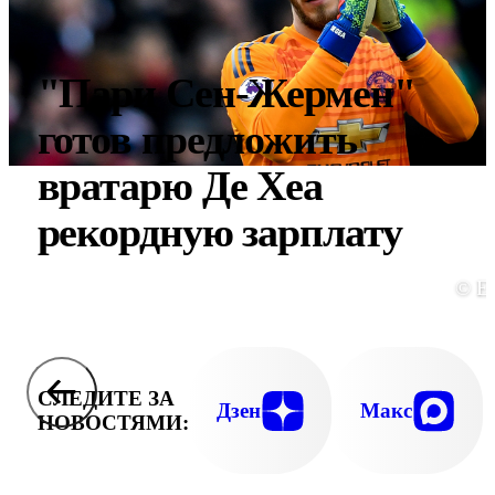
"Пари Сен-Жермен"
готов предложить
вратарю Де Хеа
рекордную зарплату
© E
СЛЕДИТЕ ЗА
Дзен
Макс
НОВОСТЯМИ: