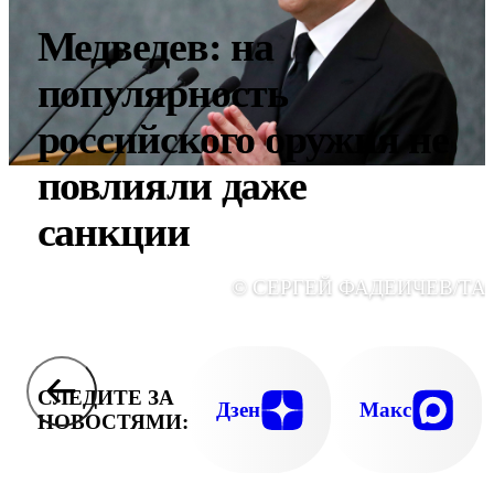
Медведев: на
популярность
российского оружия не
повлияли даже
санкции
© СЕРГЕЙ ФАДЕИЧЕВ/ТА
СЛЕДИТЕ ЗА
Дзен
Макс
НОВОСТЯМИ: