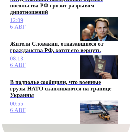
посольства РФ грозит разрывом
дипотношений
12:09
6 АВГ
Жители Словакии, отказавшиеся от
гражданства РФ, хотят его вернуть
08:13
6 АВГ
В подполье сообщили, что военные
грузы НАТО скапливаются на границе
Украины
00:55
6 АВГ