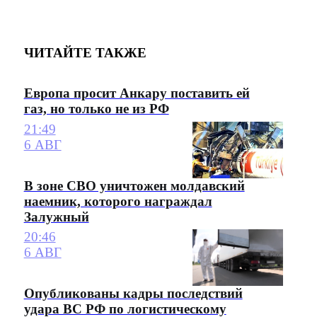
ЧИТАЙТЕ ТАКЖЕ
Европа просит Анкару поставить ей
газ, но только не из РФ
21:49
6 АВГ
В зоне СВО уничтожен молдавский
наемник, которого награждал
Залужный
20:46
6 АВГ
Опубликованы кадры последствий
удара ВС РФ по логистическому