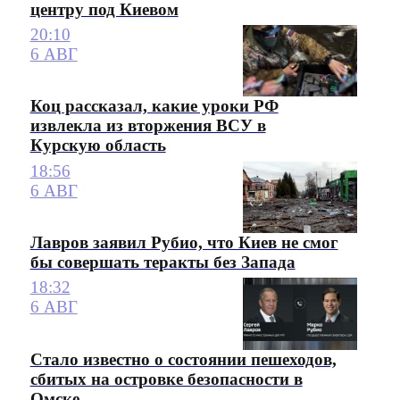
центру под Киевом
20:10
6 АВГ
Коц рассказал, какие уроки РФ
извлекла из вторжения ВСУ в
Курскую область
18:56
6 АВГ
Лавров заявил Рубио, что Киев не смог
бы совершать теракты без Запада
18:32
6 АВГ
Стало известно о состоянии пешеходов,
сбитых на островке безопасности в
Омске