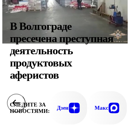
В Волгограде
пресечена преступная
деятельность
продуктовых
аферистов
СЛЕДИТЕ ЗА
Дзен
Макс
НОВОСТЯМИ: