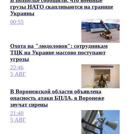
В подполье сообщили, что военные
грузы НАТО скапливаются на границе
Украины
00:55
Охота на "людоловов": сотрудникам
ТЦК на Украине массово поступают
угрозы
22:46
5 АВГ
В Воронежской области объявлена
опасность атаки БПЛА, в Воронеже
звучат сирены
21:40
5 АВГ