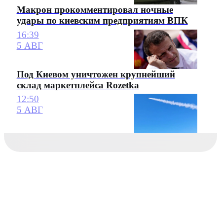
Макрон прокомментировал ночные
удары по киевским предприятиям ВПК
16:39
5 АВГ
Под Киевом уничтожен крупнейший
склад маркетплейса Rozetka
12:50
5 АВГ