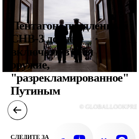
Пентагон: продленный
СНВ-3 должен
включать в себя
оружие,
"разрекламированное"
Путиным
© GLOBALLOOKPRE
СЛЕДИТЕ ЗА