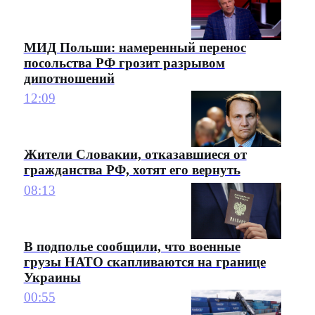
МИД Польши: намеренный перенос
посольства РФ грозит разрывом
дипотношений
12:09
Жители Словакии, отказавшиеся от
гражданства РФ, хотят его вернуть
08:13
В подполье сообщили, что военные
грузы НАТО скапливаются на границе
Украины
00:55