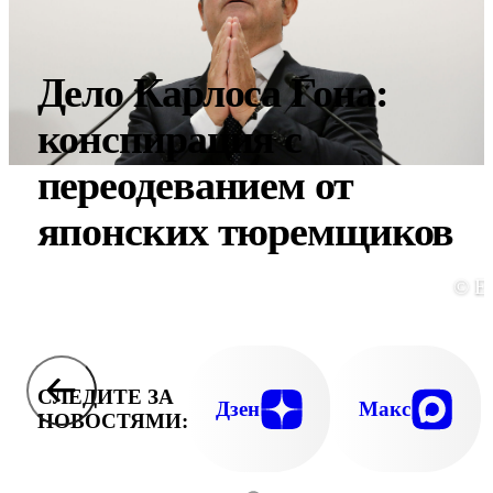
Дело Карлоса Гона:
конспирация с
переодеванием от
японских тюремщиков
© E
СЛЕДИТЕ ЗА
Дзен
Макс
НОВОСТЯМИ: