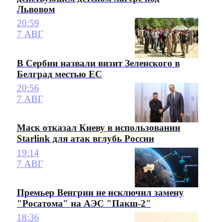
Львовом
20:59
7 АВГ
В Сербии назвали визит Зеленского в
Белград местью ЕС
20:56
7 АВГ
Маск отказал Киеву в использовании
Starlink для атак вглубь России
19:14
7 АВГ
Премьер Венгрии не исключил замену
"Росатома" на АЭС "Пакш-2"
18:36