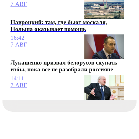
7 АВГ
Навроцкий: там, где бьют москаля,
Польша оказывает помощь
16:42
7 АВГ
Лукашенко призвал белорусов скупать
избы, пока все не разобрали россияне
14:11
7 АВГ