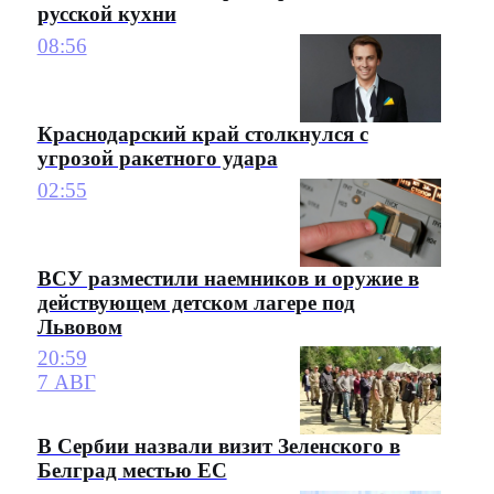
русской кухни
08:56
Краснодарский край столкнулся с
угрозой ракетного удара
02:55
ВСУ разместили наемников и оружие в
действующем детском лагере под
Львовом
20:59
7 АВГ
В Сербии назвали визит Зеленского в
Белград местью ЕС