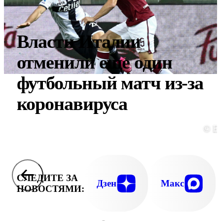
Власти Италии
отменили еще один
футбольный матч из-за
коронавируса
© E
СЛЕДИТЕ ЗА
Дзен
Макс
НОВОСТЯМИ: