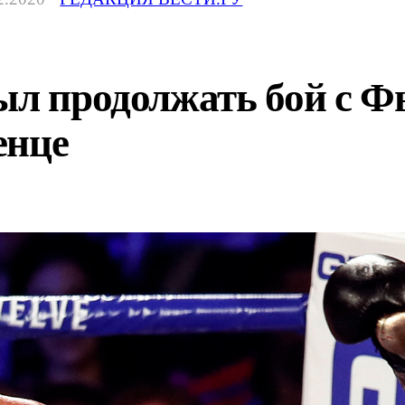
ыл продолжать бой с Ф
енце