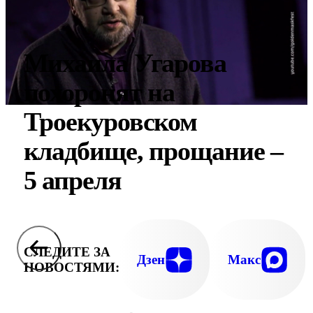
Михаила Угарова
похоронят на
Троекуровском
кладбище, прощание –
5 апреля
СЛЕДИТЕ ЗА
Дзен
Макс
НОВОСТЯМИ: