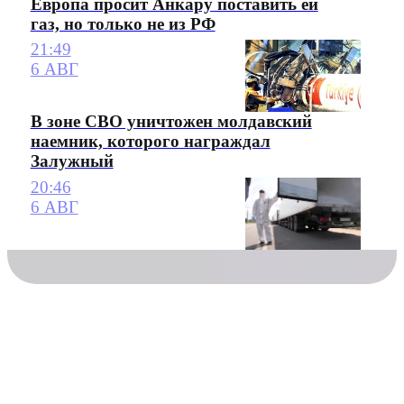
Европа просит Анкару поставить ей
газ, но только не из РФ
21:49
6 АВГ
В зоне СВО уничтожен молдавский
наемник, которого награждал
Залужный
20:46
6 АВГ