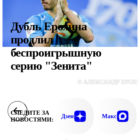
Дубль Ерохина
продлил
беспроигрышную
серию "Зенита"
© АЛЕКСАНДР ЕРОХ
СЛЕДИТЕ ЗА
Дзен
Макс
НОВОСТЯМИ: