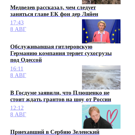
Медведев рассказал, чем следует
заняться главе ЕК фон дер Ляйен
17:43
8 АВГ
Обслуживавшая гитлеровскую
Германию компания теряет сухогрузы
под Одессой
16:11
8 АВГ
В Госдуме заявили, что Плющенко не
стоит ждать грантов на шоу от России
12:12
8 АВГ
Приехавший в Сербию Зеленский