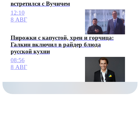
встретился с Вучичем
12:10
8 АВГ
Пирожки с капустой, хрен и горчица:
Галкин включил в райдер блюда
русской кухни
08:56
8 АВГ