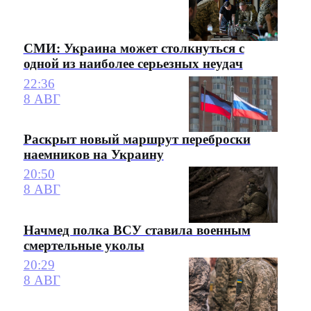
СМИ: Украина может столкнуться с
одной из наиболее серьезных неудач
22:36
8 АВГ
Раскрыт новый маршрут переброски
наемников на Украину
20:50
8 АВГ
Начмед полка ВСУ ставила военным
смертельные уколы
20:29
8 АВГ