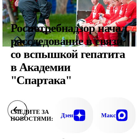
Роспотребнадзор начал
расследование в связи
со вспышкой гепатита
в Академии
"Спартака"
СЛЕДИТЕ ЗА
Дзен
Макс
НОВОСТЯМИ: