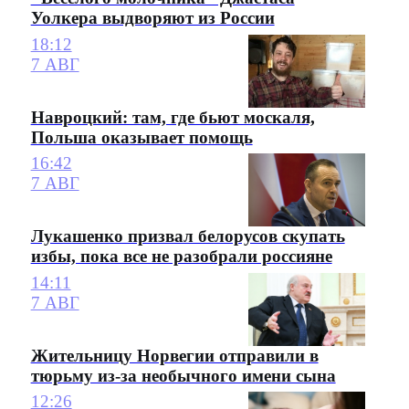
Уолкера выдворяют из России
18:12
7 АВГ
Навроцкий: там, где бьют москаля,
Польша оказывает помощь
16:42
7 АВГ
Лукашенко призвал белорусов скупать
избы, пока все не разобрали россияне
14:11
7 АВГ
Жительницу Норвегии отправили в
тюрьму из-за необычного имени сына
12:26