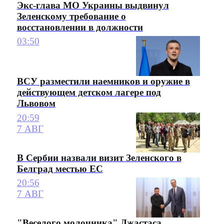
Экс-глава МО Украины выдвинул
Зеленскому требование о
восстановлении в должности
03:50
ВСУ разместили наемников и оружие в
действующем детском лагере под
Львовом
20:59
7 АВГ
В Сербии назвали визит Зеленского в
Белград местью ЕС
20:56
7 АВГ
"Веселого молочника" Джастаса