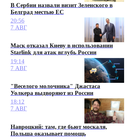
В Сербии назвали визит Зеленского в
Белград местью ЕС
20:56
7 АВГ
Маск отказал Киеву в использовании
Starlink для атак вглубь России
19:14
7 АВГ
"Веселого молочника" Джастаса
Уолкера выдворяют из России
18:12
7 АВГ
Навроцкий: там, где бьют москаля,
Польша оказывает помощь