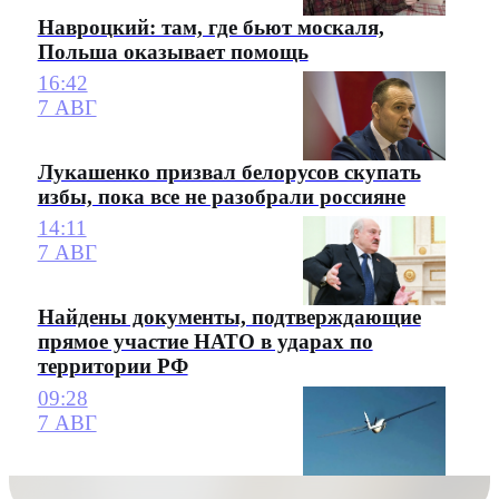
Навроцкий: там, где бьют москаля,
Польша оказывает помощь
16:42
7 АВГ
Лукашенко призвал белорусов скупать
избы, пока все не разобрали россияне
14:11
7 АВГ
Найдены документы, подтверждающие
прямое участие НАТО в ударах по
территории РФ
09:28
7 АВГ