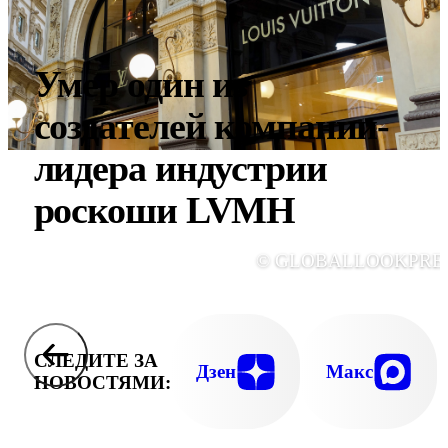
Умер один из
создателей компании-
лидера индустрии
роскоши LVMH
© GLOBALLOOKPRE
СЛЕДИТЕ ЗА
Дзен
Макс
НОВОСТЯМИ: