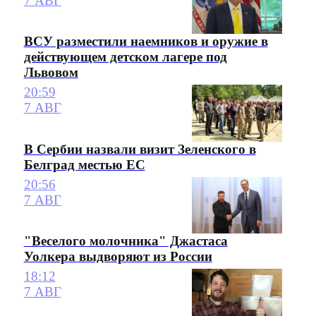
7 АВГ
ВСУ разместили наемников и оружие в
действующем детском лагере под
Львовом
20:59
7 АВГ
В Сербии назвали визит Зеленского в
Белград местью ЕС
20:56
7 АВГ
"Веселого молочника" Джастаса
Уолкера выдворяют из России
18:12
7 АВГ