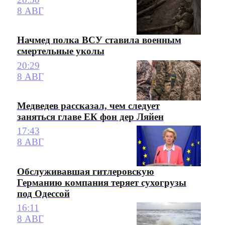
8 АВГ
Начмед полка ВСУ ставила военным
смертельные уколы
20:29
8 АВГ
Медведев рассказал, чем следует
заняться главе ЕК фон дер Ляйен
17:43
8 АВГ
Обслуживавшая гитлеровскую
Германию компания теряет сухогрузы
под Одессой
16:11
8 АВГ