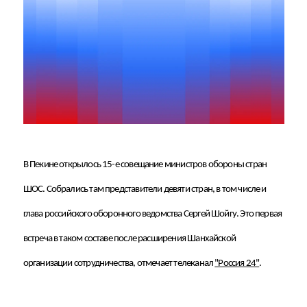
В Пекине открылось 15-е совещание министров обороны стран
ШОС. Собрались там представители девяти стран, в том числе и
глава российского оборонного ведомства Сергей Шойгу. Это первая
встреча в таком составе после расширения Шанхайской
организации сотрудничества, отмечает телеканал
"Россия 24"
.