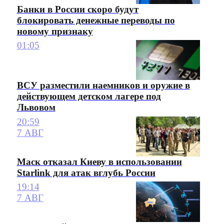
Банки в России скоро будут
блокировать денежные переводы по
новому признаку
01:05
ВСУ разместили наемников и оружие в
действующем детском лагере под
Львовом
20:59
7 АВГ
Маск отказал Киеву в использовании
Starlink для атак вглубь России
19:14
7 АВГ