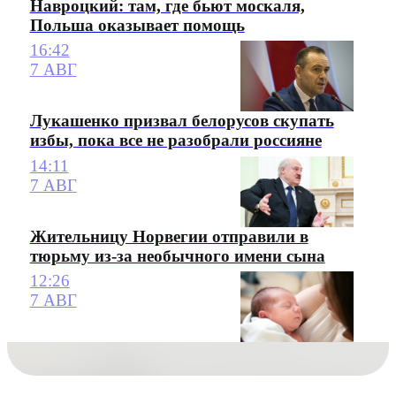
Навроцкий: там, где бьют москаля,
Польша оказывает помощь
16:42
7 АВГ
Лукашенко призвал белорусов скупать
избы, пока все не разобрали россияне
14:11
7 АВГ
Жительницу Норвегии отправили в
тюрьму из-за необычного имени сына
12:26
7 АВГ