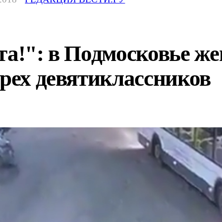
та!": в Подмосковье ж
трех девятиклассников