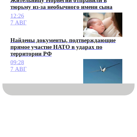
Жительницу Норвегии отправили в
тюрьму из-за необычного имени сына
12:26
7 АВГ
Найдены документы, подтверждающие
прямое участие НАТО в ударах по
территории РФ
09:28
7 АВГ