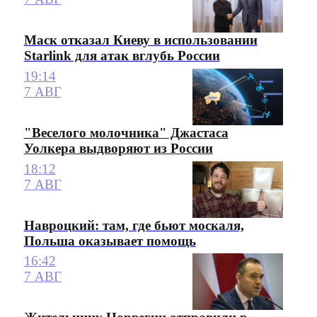
Маск отказал Киеву в использовании
Starlink для атак вглубь России
19:14
7 АВГ
"Веселого молочника" Джастаса
Уолкера выдворяют из России
18:12
7 АВГ
Навроцкий: там, где бьют москаля,
Польша оказывает помощь
16:42
7 АВГ