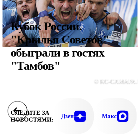
Кубок России.
"Крылья Советов"
обыграли в гостях
"Тамбов"
© KC-CAMAPA.
СЛЕДИТЕ ЗА
Дзен
Макс
НОВОСТЯМИ: