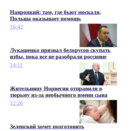
Навроцкий: там, где бьют москаля,
Польша оказывает помощь
16:42
Лукашенко призвал белорусов скупать
избы, пока все не разобрали россияне
14:11
Жительницу Норвегии отправили в
тюрьму из-за необычного имени сына
12:26
Зеленский хочет подготовить