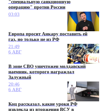
"специальную санкционную
операцию" против России
03:03
Европа просит Анкару поставить ей
газ, но только не из РФ
21:49
6 АВГ
В зоне СВО уничтожен молдавский
наемник, которого награждал
Залужный
20:46
6 АВГ
Коц рассказал, какие уроки РФ
извлекла из вторжения ВСУ в