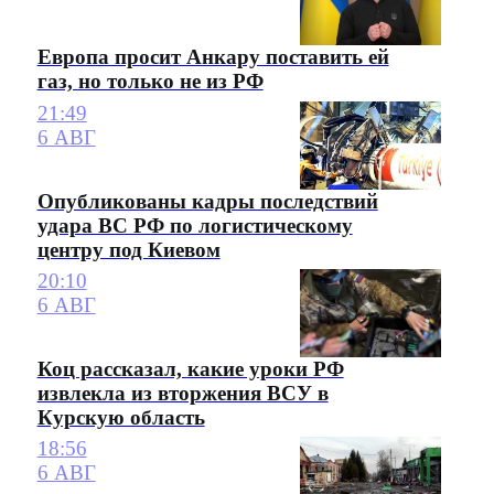
Европа просит Анкару поставить ей
газ, но только не из РФ
21:49
6 АВГ
Опубликованы кадры последствий
удара ВС РФ по логистическому
центру под Киевом
20:10
6 АВГ
Коц рассказал, какие уроки РФ
извлекла из вторжения ВСУ в
Курскую область
18:56
6 АВГ