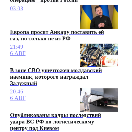
03:03
Европа просит Анкару поставить ей
газ, но только не из РФ
21:49
6 АВГ
В зоне СВО уничтожен молдавский
наемник, которого награждал
Залужный
20:46
6 АВГ
Опубликованы кадры последствий
удара ВС РФ по логистическому
центру под Киевом