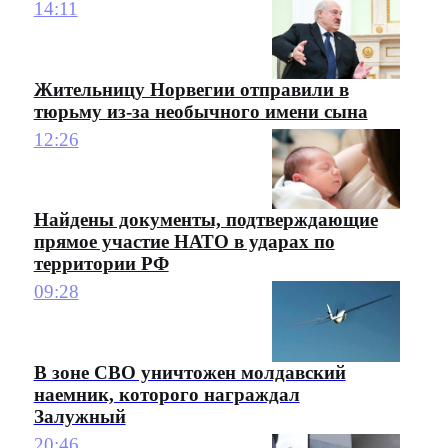
14:11
Жительницу Норвегии отправили в
тюрьму из-за необычного имени сына
12:26
Найдены документы, подтверждающие
прямое участие НАТО в ударах по
территории РФ
09:28
В зоне СВО уничтожен молдавский
наемник, которого награждал
Залужный
20:46