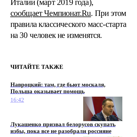
Италии (март 2019 года),
сообщает Чемпионат.Ru
. При этом
правила классического масс-старта
на 30 человек не изменятся.
ЧИТАЙТЕ ТАКЖЕ
Навроцкий: там, где бьют москаля,
Польша оказывает помощь
16:42
Лукашенко призвал белорусов скупать
избы, пока все не разобрали россияне