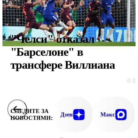
"Челси" отказал
"Барселоне" в
трансфере Виллиана
© E
СЛЕДИТЕ ЗА
Дзен
Макс
НОВОСТЯМИ: