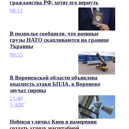
гражданства РФ, хотят его вернуть
08:13
В подполье сообщили, что военные
грузы НАТО скапливаются на границе
Украины
00:55
В Воронежской области объявлена
опасность атаки БПЛА, в Воронеже
звучат сирены
21:40
5 АВГ
Небензя уличил Киев в намерении
создать угрозу масштабной