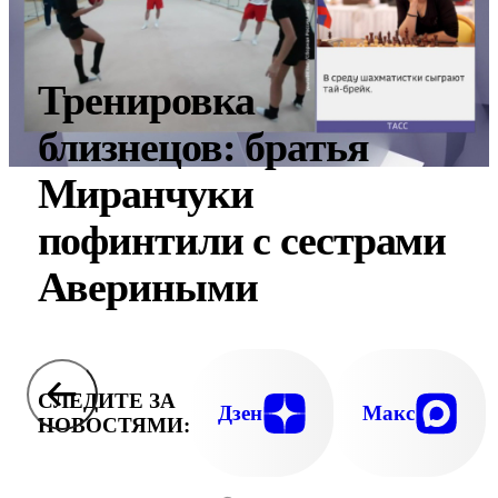
Тренировка
близнецов: братья
Миранчуки
пофинтили с сестрами
Авериными
СЛЕДИТЕ ЗА
Дзен
Макс
НОВОСТЯМИ: