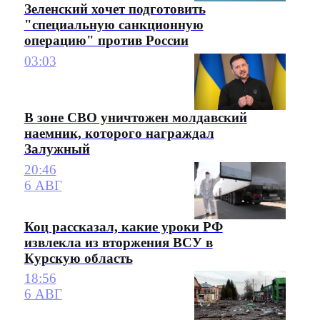
Зеленский хочет подготовить
"специальную санкционную
операцию" против России
03:03
В зоне СВО уничтожен молдавский
наемник, которого награждал
Залужный
20:46
6 АВГ
Коц рассказал, какие уроки РФ
извлекла из вторжения ВСУ в
Курскую область
18:56
6 АВГ